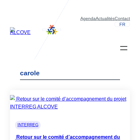
Aller
au
Agenda
Actualités
Contact
contenu
FR
carole
INTERREG
Retour sur le comité d’accompagnement du