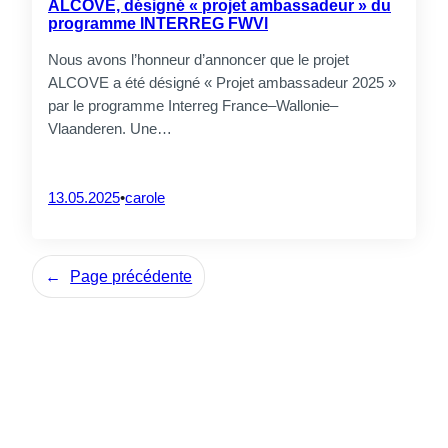
ALCOVE, désigné « projet ambassadeur » du
programme INTERREG FWVl
Nous avons l’honneur d’annoncer que le projet
ALCOVE a été désigné « Projet ambassadeur 2025 »
par le programme Interreg France–Wallonie–
Vlaanderen. Une…
Associations
professionnelles
13.05.2025
•
carole
Etiam rhoncus. Donec mollis
CrossS3
hendrerit risus. Donec mi odio,
faucibus at, scelerisque quis,
←
Page précédente
convallis in, nisi. Curabitur turpis.
Entreprises
Etiam rhoncus. Donec mollis
PROJET PILOTE
hendrerit risus. Donec mi odio,
faucibus at, scelerisque quis,