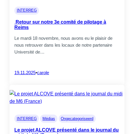
Entreprises
INTERREG
Etiam rhoncus. Donec mollis
Retour sur notre 3e comité de pilotage à
hendrerit risus. Donec mi odio,
Reims
faucibus at, scelerisque quis,
convallis in, nisi. Curabitur turpis.
Le mardi 18 novembre, nous avons eu le plaisir de
nous retrouver dans les locaux de notre partenaire
Université de…
Particuliers
Etiam rhoncus. Donec mollis
hendrerit risus. Donec mi odio,
19.11.2025
•
carole
faucibus at, scelerisque quis,
convallis in, nisi. Curabitur turpis.
Universités ou centres de
recherche
INTERREG
Médias
Ongecategoriseerd
Etiam rhoncus. Donec mollis
hendrerit risus. Donec mi odio,
Le projet ALCOVE présenté dans le journal du
faucibus at, scelerisque quis,