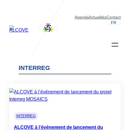
Aller
au
Agenda
Actualités
Contact
contenu
FR
INTERREG
INTERREG
ALCOVE à l’événement de lancement du