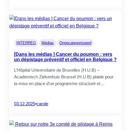
01.
Vous êtes ?
INTERREG
Médias
Ongecategoriseerd
[Dans les médias ] Cancer du poumon : vers
un dépistage préventif et officiel en Belgique ?
L’Hôpital Universitaire de Bruxelles (H.U.B) –
Academisch Ziekenhuis Brussel (H.U.B) plaide pour
Associations
la mise en place d’un programme structuré et…
professionnelles
Etiam rhoncus. Donec mollis
CrossS3
03.12.2025
•
carole
hendrerit risus. Donec mi odio,
faucibus at, scelerisque quis,
convallis in, nisi. Curabitur turpis.