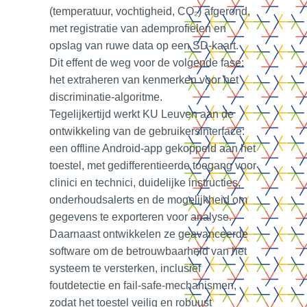
Particulieren
(temperatuur, vochtigheid, CO₂) afgerond,
met registratie van ademprofielen en
opslag van ruwe data op een SD‑kaart.
Dit effent de weg voor de volgende fase:
het extraheren van kenmerken voor het
discriminatie‑algoritme.
Professionele organisaties
Tegelijkertijd werkt KU Leuven aan de
ontwikkeling van de gebruikersinterface:
een offline Android‑app gekoppeld aan het
toestel, met gedifferentieerde toegang voor
clinici en technici, duidelijke instructies,
onderhoudsalerts en de mogelijkheid om
Universiteiten en
gegevens te exporteren voor analyse.
onderzoeksinstellingen
Daarnaast ontwikkelen ze geavanceerde
software om de betrouwbaarheid van het
systeem te versterken, inclusief
foutdetectie en fail‑safe‑mechanismen,
zodat het toestel veilig en robuust