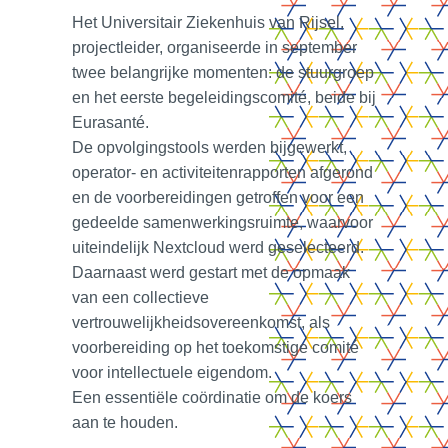
Het Universitair Ziekenhuis van Rijsel,
projectleider, organiseerde in september
twee belangrijke momenten: de stuurgroep
en het eerste begeleidingscomité, beide bij
Eurasanté.
De opvolgingstools werden bijgewerkt,
operator- en activiteitenrapporten afgerond
en de voorbereidingen getroffen voor een
gedeelde samenwerkingsruimte, waarvoor
uiteindelijk Nextcloud werd geselecteerd.
Daarnaast werd gestart met de opmaak
van een collectieve
vertrouwelijkheidsovereenkomst, als
voorbereiding op het toekomstige comité
voor intellectuele eigendom.
Een essentiële coördinatie om de koers
aan te houden.