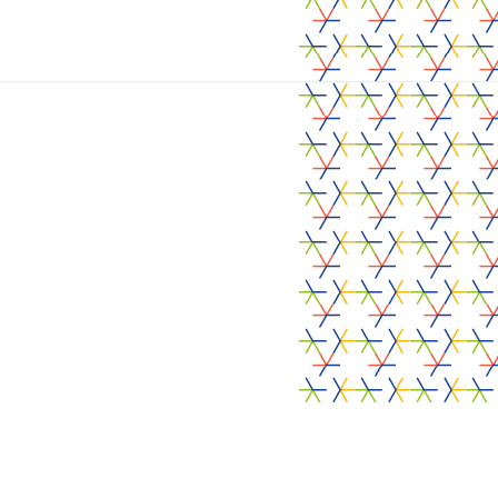
Laat ons weten
welke noden je hebt.
Contacteer ons
Contacteer ons
Volg ons
Alcove
Het project
Bronnen
Agenda
Nieuws