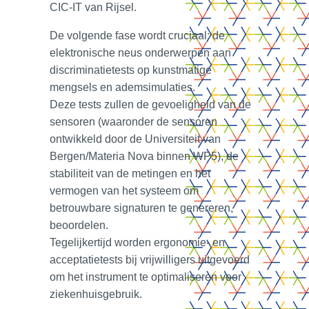
CIC‑IT van Rijsel.
De volgende fase wordt cruciaal: de
elektronische neus onderwerpen aan
discriminatietests op kunstmatige
mengsels en ademsimulaties.
Deze tests zullen de gevoeligheid van de
sensoren (waaronder de sensoren
ontwikkeld door de Universiteit van
Bergen/Materia Nova binnen WP5), de
stabiliteit van de metingen en het
vermogen van het systeem om
betrouwbare signaturen te genereren,
beoordelen.
Tegelijkertijd worden ergonomie‑ en
acceptatietests bij vrijwilligers uitgevoerd
om het instrument te optimaliseren voor
ziekenhuisgebruik.