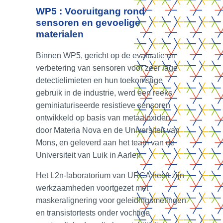
WP5 : Vooruitgang rond
sensoren en gevoelige
materialen
Binnen WP5, gericht op de evaluatie en
verbetering van sensoren voor zeer lage
detectielimieten en hun toekomstige
gebruik in de industrie, werd een reeks
geminiaturiseerde resistieve sensoren
ontwikkeld op basis van metaaloxiden
door Materia Nova en de Universiteit van
Mons, en geleverd aan het team van de
Universiteit van Luik in Aarlen.
Het L2n-laboratorium van URCA heeft zijn
werkzaamheden voortgezet met
maskeralignering voor geleidingsmetingen
en transistortests onder vochtige