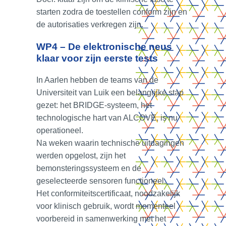
starten zodra de toestellen conform zijn en
de autorisaties verkregen zijn.
WP4 – De elektronische neus
klaar voor zijn eerste tests
In Aarlen hebben de teams van de
Universiteit van Luik een belangrijke stap
gezet: het BRIDGE‑systeem, het
technologische hart van ALCOVE, is nu
operationeel.
Na weken waarin technische uitdagingen
werden opgelost, zijn het
bemonsteringssysteem en de
geselecteerde sensoren functioneel.
Het conformiteitscertificaat, noodzakelijk
voor klinisch gebruik, wordt momenteel
voorbereid in samenwerking met het