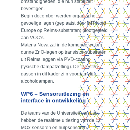
omstandigheden, die hun stabiliteit
bevestigen.
Begin december werden organische
01.
Vous êtes ?
gevoelige lagen (geplaatst door IMT Nord
Europe op Reims‑substraten) blootgesteld
aan VOC’s.
Materia Nova zal in de komende weken
dunne ZnO‑lagen op transistor‑substraten
uit Reims leggen via PVD-coating
(fysische dampafzetting). De te testen
gassen in dit kader zijn voornamelijk
CrossS3
alcoholdampen.
Bedrijven
WP6 – Sensoruitlezing en
interface in ontwikkeling
De teams van de Universiteit van Luik
hebben de realtime uitlezing van de 12
MOx‑sensoren en hulpsensoren