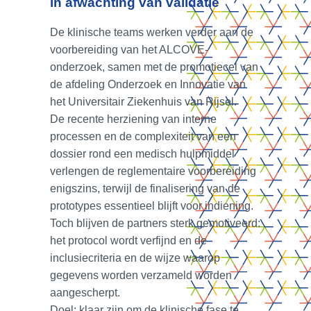
in afwachting van validatie
De klinische teams werken verder aan de
voorbereiding van het ALCOVE-
onderzoek, samen met de promotiecel van
de afdeling Onderzoek en Innovatie van
het Universitair Ziekenhuis van Rijsel.
De recente herziening van interne
processen en de complexiteit van een
dossier rond een medisch hulpmiddel
verlengen de reglementaire voorbereiding
enigszins, terwijl de finalisering van de
prototypes essentieel blijft voor indiening.
Toch blijven de partners sterk gemotiveerd:
het protocol wordt verfijnd en de
inclusiecriteria en de wijze waarop
gegevens worden verzameld worden
aangescherpt.
Doel: klaar zijn om de klinische fase te