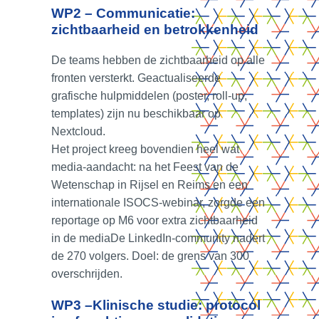
WP2 – Communicatie:
zichtbaarheid en betrokkenheid
De teams hebben de zichtbaarheid op alle
fronten versterkt. Geactualiseerde
grafische hulpmiddelen (poster, roll‑up,
templates) zijn nu beschikbaar op
Nextcloud.
Het project kreeg bovendien heel wat
media-aandacht: na het Feest van de
Wetenschap in Rijsel en Reims en een
internationale ISOCS‑webinar, zorgde een
reportage op M6 voor extra zichtbaarheid
in de mediaDe LinkedIn‑community nadert
de 270 volgers. Doel: de grens van 300
overschrijden.
WP3 –Klinische studie: protocol