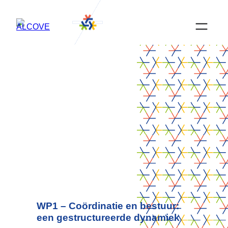
Ga
naar
de
inhoud
5 februari 2026
Newsletter
WP1 – Coördinatie en bestuur:
een gestructureerde dynamiek