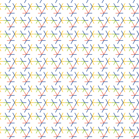
CO-FINANCIERS
s weten welke