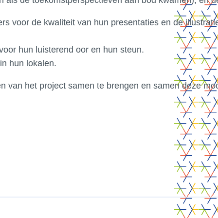
n als de toekomstperspectieven aan bod kwamen), en de
s voor de kwaliteit van hun presentaties en de illustra
oor hun luisterend oor en hun steun.
in hun lokalen.
 van het project samen te brengen en samen deze mooie
CrossS3
01.
Vous êtes ?