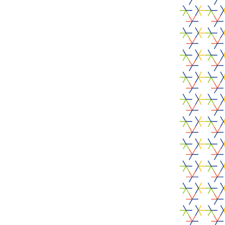
PARTNERS
nze
Laat on