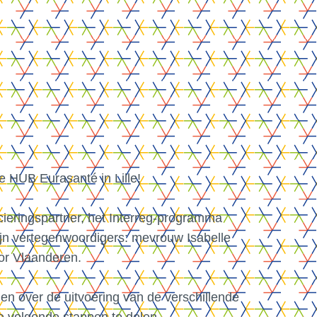
 HUB Eurasanté in Lille!
ieringspartner, het Interreg-programma
zijn vertegenwoordigers: mevrouw Isabelle
or Vlaanderen.
en over de uitvoering van de verschillende