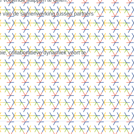
 volgende stappen te delen.
tie van de samenwerking tussen partners
, collaboratieve dynamiek voort te