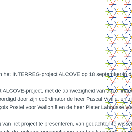
19 september 2025
·
INTERREG
an het INTERREG-project ALCOVE op 18 september in de
et ALCOVE-project, met de aanwezigheid van onze financ
rdigd door zijn coördinator de heer Pascal Viville, en 
ois Postel voor Wallonië en de heer Pieter Lahousse vo
an het project te presenteren, van gedachten te wissel