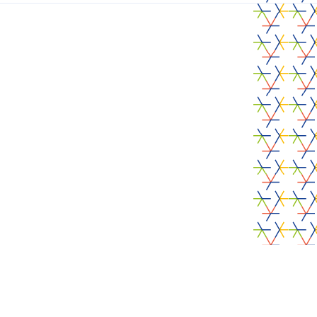
noden j
Contacteer ons
Alcove
P
Het project
Bronnen
R
Agenda
Nieuws
S
Contact
R