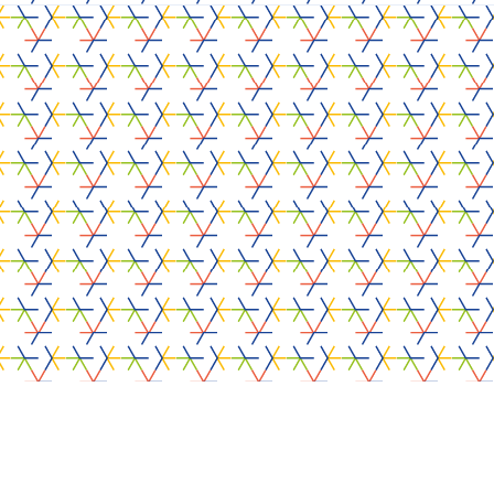
e hebt.
rojecten
e-Aps
FoodRadars
ecuWeb
VasculAI
-EU-Cycle
Tech4Fab
ALCOVE