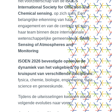
het voorzitterschap van de
ISOCS
International Society for Olfaction and
Chemical sensing.
op zich nam. Een
belangrijke erkenning van haar
engagement en van de centrale rol van
haar team binnen deze internationale
wetenschappelijke gemeenschap.
SAM
Sensing of Atmospheres and
Monitoring
ISOEN 2026 bevestigde opnieuw de
dynamiek van het vakgebied, op het
kruispunt van verschillende disciplines:
fysica, chemie, biologie, engineering, data
science en geneeskunde.
Tijdens de uitwisselingen kwamen vooral
volgende evoluties naar voren: