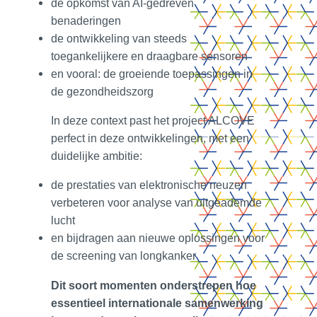
de opkomst van AI‑gedreven
benaderingen
de ontwikkeling van steeds
toegankelijkere en draagbare sensoren
en vooral: de groeiende toepassingen in
de gezondheidszorg
In deze context past het project ALCOVE
perfect in deze ontwikkelingen, met een
duidelijke ambitie:
de prestaties van elektronische neuzen
verbeteren voor analyse van uitgeademde
lucht
en bijdragen aan nieuwe oplossingen voor
de screening van longkanker
Dit soort momenten onderstrepen hoe
essentieel internationale samenwerking