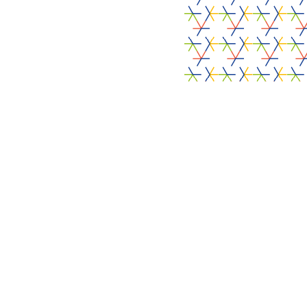
Agenda
Nieuws
Contact
Projecten
Re-Aps
FoodRadars
SecuWeb
VasculAI
R-EU-Cycle
Tech4Fab
ALCOVE
2025
CrossS3
•
Privacybeleid