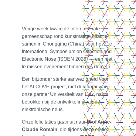
Vorige week kwam de internationale
gemeenschap rond kunstmatige olfactie
samen in Chongqing (China) voor het 21e
International Symposium on Olfaction and
Electronic Nose (ISOEN 2026) — een niet
te missen evenement binnen ons domein.
Een bijzonder sterke aanwezigheid voor
het ALCOVE‑project, met deelname van
onze partner Universiteit van Luik, nauw
betrokken bij de ontwikkeling van de
elektronische neus.
Onze felicitaties gaan uit naar
Prof Anne-
Claude Romain,
die tijdens deze editie