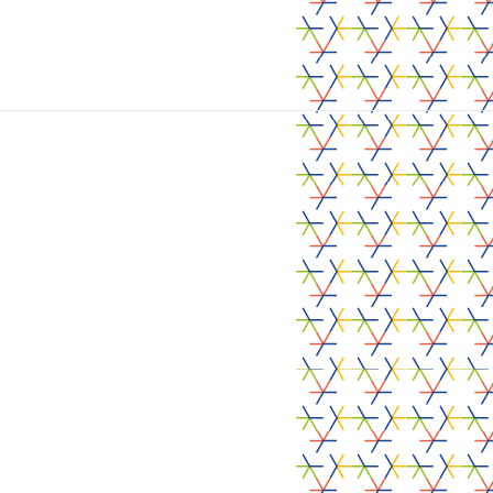
Laat ons weten
welke noden je hebt.
Contacteer ons
Contacteer ons
Volg ons
Alcove
Het project
Bronnen